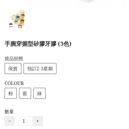
手腕穿握型矽膠牙膠 (3色)
貨品狀態
現貨
預訂2-3星期
COLOUR
粉
藍
綠
數量
−
+