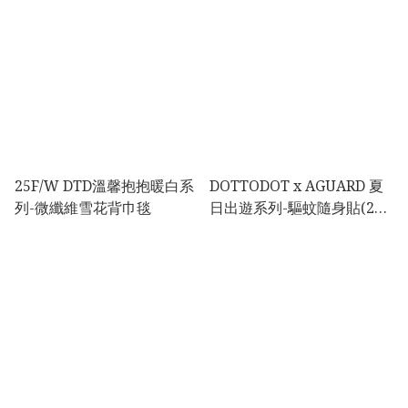
25F/W DTD溫馨抱抱暖白系
DOTTODOT x AGUARD 夏
列-微纖維雪花背巾毯
日出遊系列-驅蚊隨身貼(21
片包)