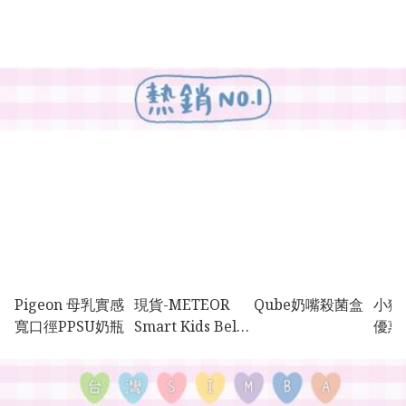
Pigeon 母乳實感
現貨-METEOR
Qube奶嘴殺菌盒
小獅
寬口徑PPSU奶瓶
Smart Kids Belt
優惠
汽車用便攜式 小童
專用安全帶扣