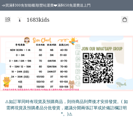
📣買滿$300免智能櫃/順豐站運費❤️滿$650免運費送上門
📣買滿$300免智能櫃/順豐站運費❤️滿$650免運費送上門
1683kids
⚠️如訂單同時有現貨及預購商品，則待商品到齊後才安排發貨。( 如
需將現貨及預購產品分批發貨，建議分開兩張訂單或於備註欄註明
*。)⚠️