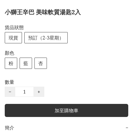
小獅王辛巴 美味軟質湯匙2入
貨品狀態
現貨
預訂（2-3星期）
顏色
粉
藍
杏
數量
−
+
加至購物車
簡介
−