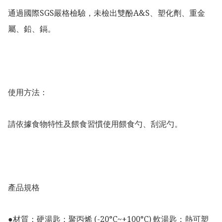
通過國際SGS嚴格檢驗，未檢出雙酚A&S、塑化劑、重金
屬、鉛、鎘。

使用方法：

請依據食物特性及餵食習慣使用餵食勺、刮泥勺。

產品規格

●材質：硬湯匙：聚丙烯 (-20°C~+100°C) 軟湯匙：熱可塑