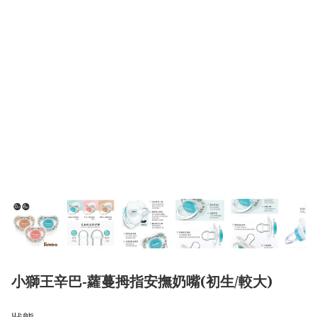
小獅王辛巴-蘿蔓拇指安撫奶嘴(初生/較大)