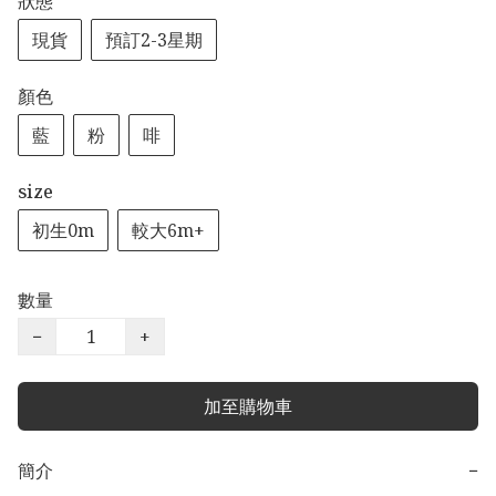
狀態
現貨
預訂2-3星期
顏色
藍
粉
啡
size
初生0m
較大6m+
數量
−
+
加至購物車
簡介
−