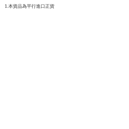
1.本貨品為平行進口正貨

2.所有帖文內容只作分享及參考用途，為免混淆視聽，所有
商標或版權均屬有關商品品牌商標的持有人，敬請留意。

3.顏色或因拍攝器材或顯示螢幕等因素而與實物有異，以上
圖片及文字僅供參考，一切以實物為準。
你可能感興趣的商品