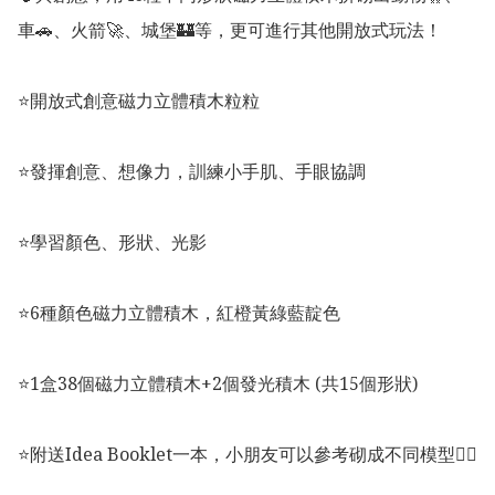
車🚗、火箭🚀、城堡🏰等，更可進行其他開放式玩法！

⭐️開放式創意磁力立體積木粒粒

⭐️發揮創意、想像力，訓練小手肌、手眼協調

⭐️學習顏色、形狀、光影

⭐️6種顏色磁力立體積木，紅橙黃綠藍靛色

⭐️1盒38個磁力立體積木+2個發光積木 (共15個形狀)

⭐️附送Idea Booklet一本，小朋友可以參考砌成不同模型👍🏻
