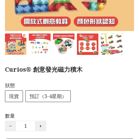
Curios®️ 創意發光磁力積木
狀態
現貨
預訂（3-4星期）
數量
−
+