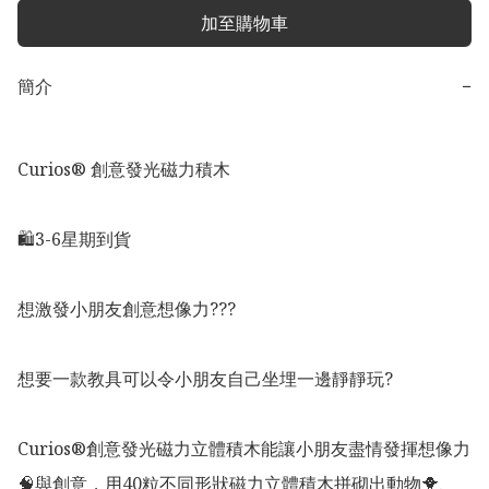
加至購物車
簡介
−
Curios®️ 創意發光磁力積木

🛍️3-6星期到貨

想激發小朋友創意想像力???

想要一款教具可以令小朋友自己坐埋一邊靜靜玩?

Curios®️創意發光磁力立體積木能讓小朋友盡情發揮想像力
🧠與創意，用40粒不同形狀磁力立體積木拼砌出動物🐥、