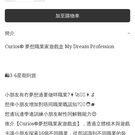
加至購物車
簡介
−
Curios®️ 夢想職業家遊戲盒 My Dream Profession

🛍️3-6星期到貨

小朋友有冇夢想過要做咩職業?👩‍🚀🧑‍⚖️👩‍🔬

想俾小朋友增加對唔同職業嘅認知?👩‍⚕️🧑‍🎓

想邊玩邊學邊訓練小朋友耐性同解難能力😍

推介【Curios®️夢想職業家遊戲盒】，透過立體積木與遊戲
卡讓小朋友探索16個不同職業，從而認識到不同職業的裝