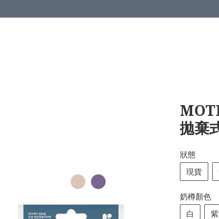
MOT
拋棄
狀態
現貨
奶樽顏色
白
紫