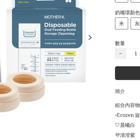
奶嘴環顏色
米
灰
數量
−
簡介
組合內容物

▫️Ecoz
🤍晨曦白

💜清澄紫
