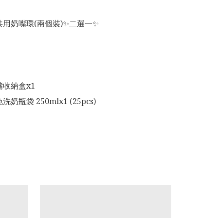
共用奶嘴環(兩個裝)✨二選一✨

嘴收納盒x1

洗奶瓶袋 250mlx1 (25pcs)