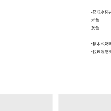
▫️奶瓶水杯
米色

灰色

▫️積木式奶
▫️拉鍊溫感免