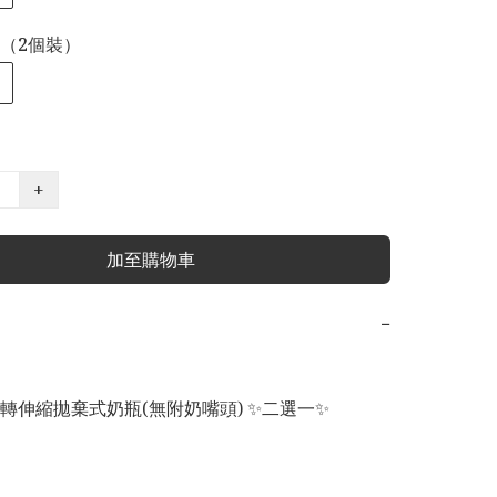
（2個裝）
+
加至購物車
−
en 旋轉伸縮拋棄式奶瓶(無附奶嘴頭) ✨二選一✨
