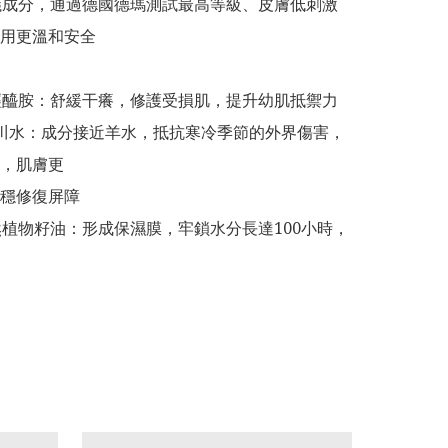
議成分，通過德國德瑪測試最高等級、皮膚低刺激
用更溫和安全

經醯胺：舒緩干癢，修護受損肌，提升幼肌抵禦力

川水：成分接近羊水，抵抗寒冷季節的外界傷害，
，肌膚更

穩修復屏障

然植物籽油：形成保濕膜，牢鎖水分長達100小時，