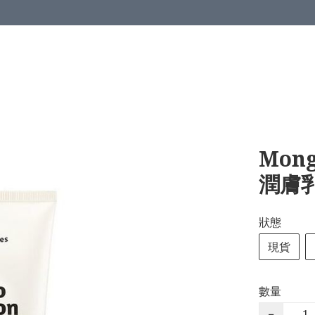
Mon
潤膚乳
狀態
現貨
數量
−