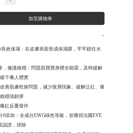
加至購物車
−
小時長效保濕：在皮膚表面形成保濕膜，牢牢鎖住水
疹，修護維穩：問題肌寶寶身體全能霜，及時緩解
緩干癢人體實

改善肌膚乾燥問題，減少脫屑現象、緩解泛紅、瘙
維穩強韌屏

癢紅反覆發作

分0添加：全成分EWG綠色等級，並獲得法國EVE 
素認證，排除
