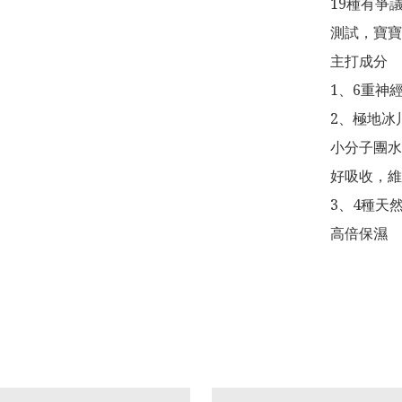
19種有爭
測試，寶寶
主打成分

1、6重神
2、極地冰
小分子團水
好吸收，維
3、4種天
高倍保濕