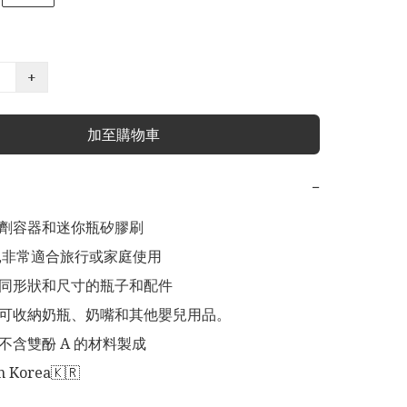
+
加至購物車
−
有清潔劑容器和迷你瓶矽膠刷

巧便攜,非常適合旅行或家庭使用

容納不同形狀和尺寸的瓶子和配件

個隔層可收納奶瓶、奶嘴和其他嬰兒用品。

用且不含雙酚 A 的材料製成

 in Korea🇰🇷