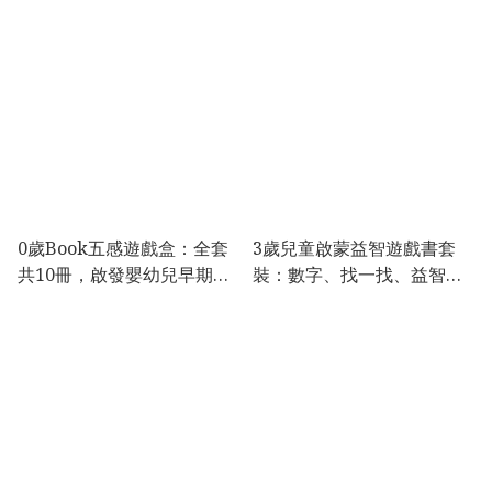
0歲Book五感遊戲盒：全套
3歲兒童啟蒙益智遊戲書套
共10冊，啟發嬰幼兒早期發
裝：數字、找一找、益智、
展
創意剪貼