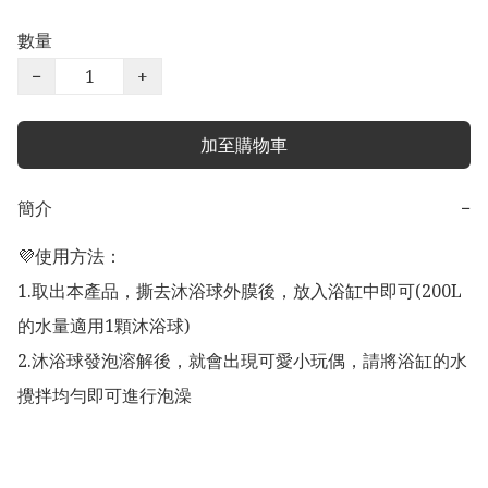
數量
−
+
加至購物車
簡介
−
💜使用方法：

1.取出本產品，撕去沐浴球外膜後，放入浴缸中即可(200L
的水量適用1顆沐浴球)

2.沐浴球發泡溶解後，就會出現可愛小玩偶，請將浴缸的水
攪拌均勻即可進行泡澡
