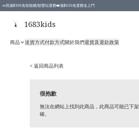
📣買滿$300免智能櫃/順豐站運費❤️滿$650免運費送上門
📣買滿$300免智能櫃/順豐站運費❤️滿$650免運費送上門
1683kids
商品
送貨方式
付款方式
關於我們
退貨及退款政策
< 返回商品列表
很抱歉
無法在網站上找到此商品，此商品可能已下架
確。