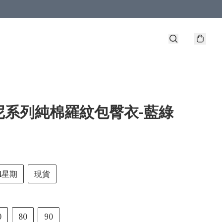
尼系列純棉羅紋包臀衣-藍綠
-4星期
現貨
0
80
90