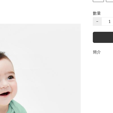
數量
−
簡介