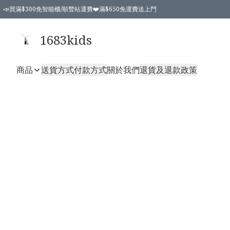
📣買滿$300免智能櫃/順豐站運費❤️滿$650免運費送上門
📣買滿$300免智能櫃/順豐站運費❤️滿$650免運費送上門
1683kids
商品
送貨方式
付款方式
關於我們
退貨及退款政策