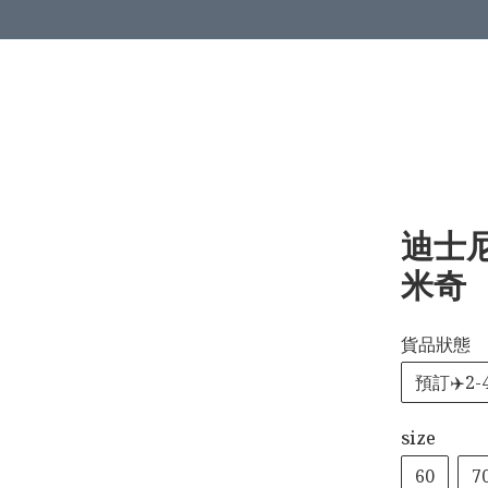
迪士
米奇
貨品狀態
預訂✈️2
size
60
7