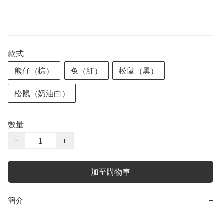
款式
熊仔（棕）
兔（紅）
松鼠（黑）
松鼠（奶油白）
數量
−
+
加至購物車
簡介
−